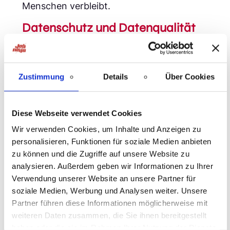
Menschen verbleibt.
Datenschutz und Datenqualität
im Recruiting
Die Qualität der KI-Ergebnisse hängt
unmittelbar von der Datenbasis ab.
Zustimmung
Details
Über Cookies
Gleichzeitig bergen gerade HR-Daten
erhöhte Risiken. Unvollständige, veraltete
oder fehlerhafte Daten können zu
Diese Webseite verwendet Cookies
verzerrten Ergebnissen und falschen
Entscheidungen führen.
Wir verwenden Cookies, um Inhalte und Anzeigen zu
personalisieren, Funktionen für soziale Medien anbieten
Aus Datenschutzsicht sind insbesondere
zu können und die Zugriffe auf unsere Website zu
folgende Aspekte kritisch:
analysieren. Außerdem geben wir Informationen zu Ihrer
fehlende oder unklare Rechtsgrundlagen
Verwendung unserer Website an unsere Partner für
für die Datenverarbeitung (z. B.
soziale Medien, Werbung und Analysen weiter. Unsere
Einwilligung oder berechtigtes Interesse)
Partner führen diese Informationen möglicherweise mit
Verarbeitung besonderer Kategorien
weiteren Daten zusammen, die Sie ihnen bereitgestellt
personenbezogener Daten ohne
haben oder die sie im Rahmen Ihrer Nutzung der Dienste