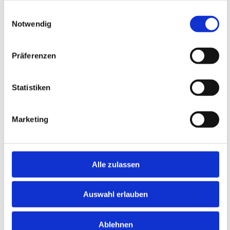
ausreichende Rechtfertigung
gesammelt haben.
Einwilligungsauswahl
intransparente Profilbildung oder Scoring-
Notwendig
Verfahren
unzureichend definierte Speicher- und
Löschfristen
Präferenzen
Beim Einsatz externer Anbieter kommt
hinzu, dass Unternehmen als
Statistiken
Verantwortliche die Einhaltung der
Datenschutzvorgaben sicherstellen
müssen, etwa durch
Marketing
Auftragsverarbeitungsverträge und
technische sowie organisatorische
Maßnahmen.
Alle zulassen
Strategische Implikationen für HR
und Recruiting
Auswahl erlauben
Der Einsatz von KI im HR-Management ist
kein isoliertes IT-Thema. Er verändert
Entscheidungsprozesse, Governance-
Ablehnen