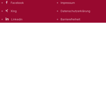
Facebook
Impressum
Xing
Datenschutzerklärung
Linkedin
Barrierefreiheit
YouTube
AGB
TikTok
FAQ
Aus Gründen der besseren
Lesbarkeit verwenden wir
überwiegend das generisches
Maskulinum. Gemeint sind damit
im Sinne der Gleichbehandlung
alle Geschlechter. Die verkürzte
Sprachform hat ausschließlich
redaktionelle Gründe und ist
wertfrei.