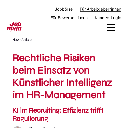
Jobbörse
Für Arbeitgeber*innen
Für Bewerber*innen
Kunden-Login
NewsArticle
Für Arbeitgeber*innen
Rechtliche Risiken
Für Agenturen
Für Personaldienstleister
beim Einsatz von
Leistungen
Künstlicher Intelligenz
Case Study
Aktuelles
im HR-Management
Anzeige schalten
KI im Recruiting: Effizienz trifft
Regulierung